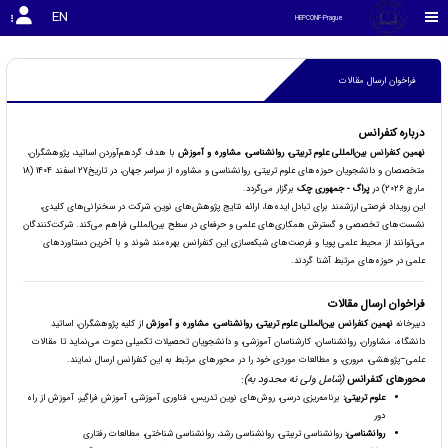
EN
HEPCONF-Prague
فراخوان ارسال مقالات
درباره کنفرانس
نهمین کنفرانس بین‌المللی علوم تربیتی، روانشناسی، مشاوره و آموزش
با هدف گردهم‌آوردن اساتید، پژوهشگران،
متخصصان و دانشجویان حوزه‌های علوم تربیتی، روانشناسی و مشاوره از سراسر جهان، در تاریخ27 اسفند 1404 (18
مارچ 2026) در
پراگ - جمهوری چک
برگزار می‌گردد.
این رویداد فرصتی ارزشمند برای تبادل ایده‌ها، ارائه نتایج پژوهش‌های نوین، شرکت در سخنرانی‌های کلیدی،
نشست‌های تخصصی و گسترش همکاری‌های علمی و حرفه‌ای در سطح بین‌المللی فراهم می‌کند. شرکت‌کنندگان
می‌توانند از محیط علمی پویا و فرصت‌های شبکه‌سازی این کنفرانس بهره‌مند شوند و با آخرین دستاوردهای
علمی در حوزه‌های مرتبط آشنا گردند.
فراخوان ارسال مقالات
دبیرخانه
نهمین کنفرانس بین‌المللی علوم تربیتی، روانشناسی، مشاوره و آموزش
از کلیه پژوهشگران، اساتید
دانشگاه، مشاوران، روانشناسان، کارشناسان آموزشی، و دانشجویان تحصیلات تکمیلی دعوت می‌نماید تا مقالات
علمی–پژوهشی، مروری، و مطالعات موردی خود را در محورهای مرتبط به این کنفرانس ارسال نمایند.
محورهای کنفرانس
(شامل ولی نه محدود به)
:
علوم تربیتی:
برنامه‌ریزی درسی، روش‌های نوین تدریس، فناوری آموزشی، آموزش فراگیر، آموزش از راه
دور
روانشناسی:
روانشناسی تربیتی، روانشناسی رشد، روانشناسی شناختی، مطالعات رفتاری