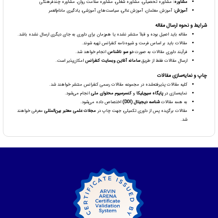
مشاوره:
مشاوره تحصیلی، مشاوره شغلی، مشاوره سلامت روان، مشاوره چندفرهنگی
آموزش:
آموزش معلمان، آموزش عالی، سیاست‌های آموزشی، یادگیری مادام‌العمر
شرایط و نحوه ارسال مقاله
مقاله باید اصیل بوده و قبلاً منتشر نشده یا هم‌زمان برای داوری به جای دیگری ارسال نشده باشد.
مقالات باید بر اساس فرمت و شیوه‌نامه کنفرانس تهیه شوند.
فرآیند داوری مقالات به صورت
دو سو ناشناس
انجام خواهد شد.
ارسال مقالات فقط از طریق
سامانه آنلاین وبسایت کنفرانس
امکان‌پذیر است.
چاپ و نمایه‌سازی مقالات
کلیه مقالات پذیرفته‌شده در مجموعه مقالات رسمی کنفرانس منتشر خواهند شد.
نمایه‌سازی در
پایگاه سیویلیکا
و
کنسرسیوم محتوای ملی
انجام می‌شود.
به همه مقالات
شناسه دیجیتال (DOI)
اختصاص داده می‌شود.
مقالات برگزیده پس از داوری تکمیلی، جهت چاپ در
مجلات علمی معتبر بین‌المللی
معرفی خواهند
شد.