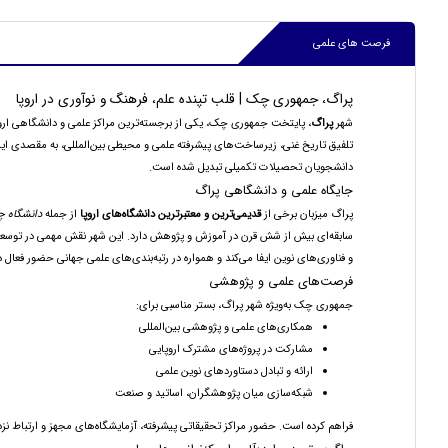
فرصت های علمی
پراگ، جمهوری چک | قلب تپنده علم، فرهنگ و نوآوری در اروپا
شهر
پراگ
، پایتخت جمهوری چک، یکی از برجسته‌ترین مراکز علمی و دانشگاهی اروپ
تلفیق تاریخ غنی، زیرساخت‌های پیشرفته علمی و محیطی بین‌المللی، به مقصدی ایده
دانشجویان تحصیلات تکمیلی تبدیل شده است.
جایگاه علمی و دانشگاهی پراگ
پراگ میزبان برخی از
قدیمی‌ترین و معتبرترین دانشگاه‌های اروپا
از جمله
دانشگاه چارلز (versity
سابقه‌ای بیش از شش قرن در آموزش و پژوهش دارد. این شهر نقش مهمی در توسعه 
و فناوری‌های نوین ایفا می‌کند و همواره در رتبه‌بندی‌های علمی جهانی حضور فعال د
فرصت‌های علمی و پژوهشی
جمهوری چک به‌ویژه شهر پراگ، بستر مناسبی برای:
همکاری‌های علمی و پژوهشی بین‌المللی
مشارکت در پروژه‌های مشترک اروپایی
ارائه و تبادل دستاوردهای نوین علمی
شبکه‌سازی میان پژوهشگران، اساتید و صنعت
فراهم کرده است. حضور مراکز تحقیقاتی پیشرفته، آزمایشگاه‌های مجهز و ارتباط نز