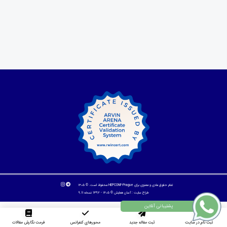
تمام حقوق مادی و معنوی برای HEPCONF-Prague محفوظ است. © ۱۴۰۵
طراح سایت :
آسان همایش
© ۱۴۰۵ - 1392 نسخه 9.11
ثبت نام در سایت
ثبت مقاله جدید
محورهای کنفرانس
فرمت نگارش مقالات