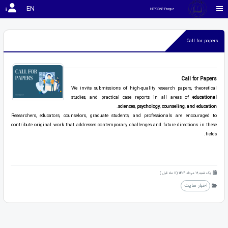
EN
HEPCONF-Prague
Call for papers
Call for Papers
We invite submissions of high-quality research papers, theoretical
studies, and practical case reports in all areas of
educational
.
sciences, psychology, counseling, and education
Researchers, educators, counselors, graduate students, and professionals are encouraged to
contribute original work that addresses contemporary challenges and future directions in these
fields.
یک شنبه 19 مرداد 1404 (11 ماه قبل )
اخبار سایت