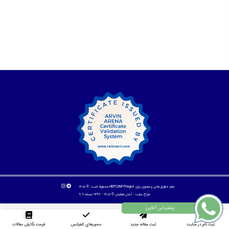
تمام حقوق مادی و معنوی برای HEPCONF-Prague محفوظ است. © ۱۴۰۵
طراح سایت :
آسان همایش
© ۱۴۰۵ - 1392 نسخه 9.11
ثبت نام در سایت
ثبت مقاله جدید
محورهای کنفرانس
فرمت نگارش مقالات